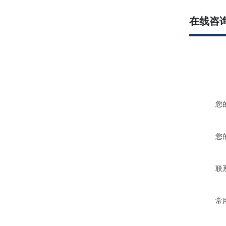
在线咨
您
您
联
常