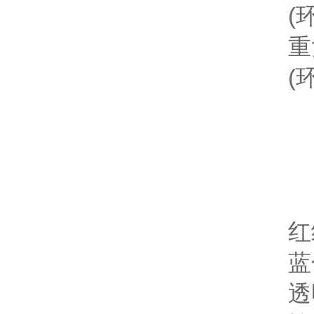
(环境
重复精
(环境
红线 
蓝色 
透明