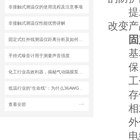
非接触式测温仪的使用流程及注意事项
提示
改变产
非接触式测温仪性能优势讲解
固
固定式红外线测温仪距离分析及如何选购指导
基本
手持式噪音计用于测量声音强度
保 护
化工行业高效利器，揭秘气动隔膜泵的五大核心
工作温
低温行业的“生命线”：为什么36AWG磷青铜四色低温导线是重要的？
存储温
查看全部
相对湿
外壳
电缆长