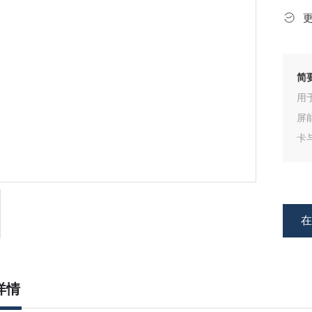
简
用
屏
卡
详情