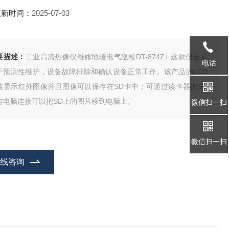
更新时间：
2025-07-03
要描述：
工业高清热像仪维修地暖电气巡检DT-874Z+ 这款仪器是
电话
于预测性维护，设备故障排除和确认设备正常工作。该产品的LCD
能显示红外图像并且图像可以保存在SD卡中；可通过读卡器把SD
与电脑连接可以把SD上的图片移到电脑上。
微信扫一扫
微信扫一扫
在线咨询