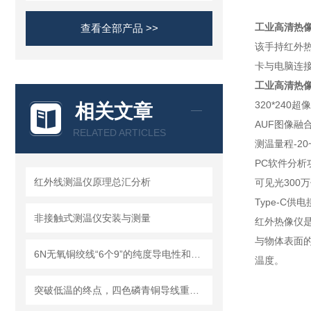
工业高清热像
查看全部产品 >>
该手持红外热
卡与电脑连接
工业高清热像
320*240
相关文章
AUF图像融
RELATED ARTICLES
测温量程-20~
PC软件分析
红外线测温仪原理总汇分析
可见光300
Type-C供
非接触式测温仪安装与测量
红外热像仪
与物体表面
6N无氧铜绞线“6个9”的纯度导电性和导热性强在电子通讯行业属于重要线材
温度。
突破低温的终点，四色磷青铜导线重塑行业布线新标准