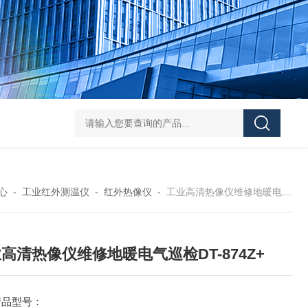
36AWG磷青铜四色低温排线
36AWG/32AWG/34A
心
-
工业红外测温仪
-
红外热像仪
-
工业高清热像仪维修地暖电气巡检DT-874Z+
高清热像仪维修地暖电气巡检DT-874Z+
产品型号：