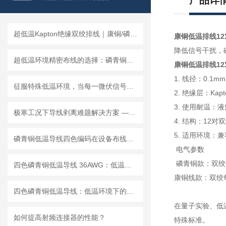
产品详
超低温Kapton绝缘双绞排线｜康铜/磷青铜科研低温配线方案
康铜低温排线12
降低信号干扰，
超低温环境精密布线的选择：磷青铜绞线线材赋能国内科研与工业工业环境应用
康铜低温排线12
1. 线径：0.1mm
征服特殊低温环境，当每一微伏信号都决定科研的成败
2. 绝缘层：Ka
3. 使用耐温：液氦
极寒工况下导线剥离难题解决方案 —— 四色磷青铜低温导线剥皮性能解析
4. 结构：12对
5. 适用环境：兼
磷青铜低温导线四色编码在设备布线中的应用价值
电气参数
磷青铜款：双绞每
四色磷青铜低温导线 36AWG：低温环境下的信号传输解决方案
康铜线款：双绞每米
四色磷青铜低温导线：低温环境下的导电先锋
在量子实验、低
如何提高射频连接器的性能？
特殊标准。