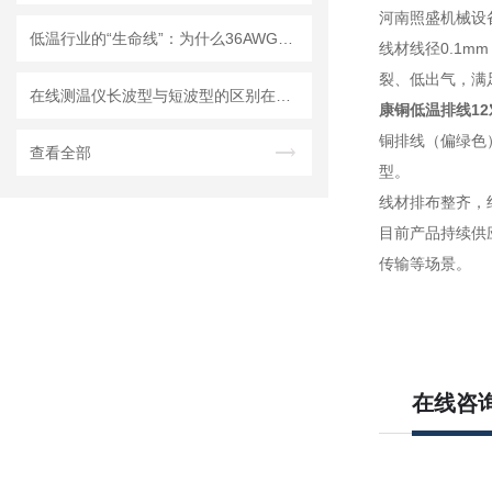
河南照盛机械设
低温行业的“生命线”：为什么36AWG磷青铜四色低温导线是重要的？
线材线径0.1m
裂、低出气，满
在线测温仪长波型与短波型的区别在哪里？
康铜低温排线12
铜排线（偏绿色）
查看全部
型。
线材排布整齐，
目前产品持续供
传输等场景。
在线咨