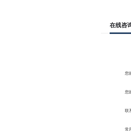
在线咨
您
您
联
常