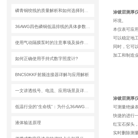
磷青铜绞线的质量解析和如何选择到合适的磷青铜绞线？
涂镀层测厚仪DT
环境。
36AWG四色磷铜低温排线的具体参数解析
本仪表可应
可以稳定地
使用气动隔膜泵时的注意事项及操作流程
同时，它可
加工和制造
如何正确使用手持式数字照度计?
BNC50KKF射频连接器详解与应用解析
一文讲透线号、电流、应用场景及详细的AWG线规对照表
涂镀层测厚仪DT
低温行业的“生命线”：为什么36AWG磷青铜四色低温导线是重要的？
可测量绝缘
快捷的进行
液体输送原理
红宝石探头
实时删除测