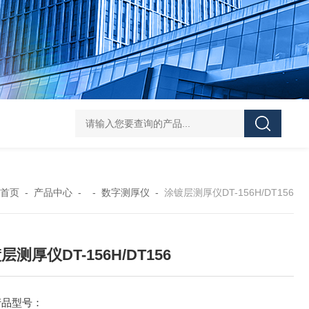
36AWG磷青铜四色低温排线
36AWG/32AWG/34A
首页
-
产品中心
- -
数字测厚仪
-
涂镀层测厚仪DT-156H/DT156
层测厚仪DT-156H/DT156
产品型号：