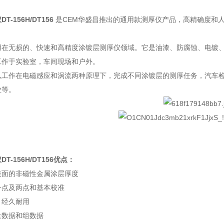
-156H/DT156
是CEM华盛昌推出的通用款测厚仪产品，高精确度和
用在无损的、快速和高精度涂镀层测厚仪领域。它是油漆、防腐蚀、电镀
工作于实验室，车间现场和户外。
以工作在电磁感应和涡流两种原理下，完成不同涂镀层的测厚任务，汽车
业等。
-156H/DT156
优点：
表面的非磁性金属涂层厚度
一点及两点和基本校准
，经久耐用
量数据和组数据