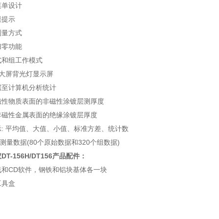
菜单设计
误提示
测量方式
归零功能
式和组工作模式
大屏背光灯显示屏
据至计算机分析统计
磁性物质表面的非磁性涂镀层测厚度
非磁性金属表面的绝缘涂镀层厚度
: 平均值、大值、小值、标准方差、统计数
测量数据(80个原始数据和320个组数据)
-156H/DT156
产品配件：
线和CD软件，钢铁和铝块基体各一块
工具盒