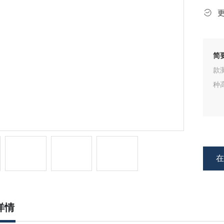
简
款
种
详情