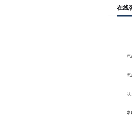
在线
您
您
联
常