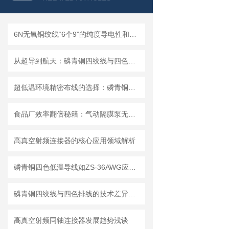
6N无氧铜绞线“6个9”的纯度导电性和导热性强在电子通讯行业属于重要线材
从超导到航天：磷青铜四绞线与四色排线真实应用案例
超低温环境精密布线的选择：磷青铜绞线线材赋能国内科研与工业工业环境应用
食品厂效率翻倍秘籍：气动隔膜泵无污染输送方案，1年省下10万维护费！
高真空射频连接器的核心应用领域解析
磷青铜四色低温导线如ZS-36AWG应用各大学的方案
磷青铜四绞线与四色排线的技术差异及选型建议
高真空射频同轴连接器发展趋势浅谈