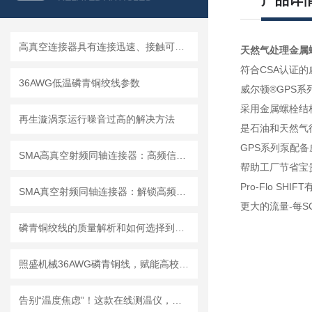
产品详
高真空连接器具有连接迅速、接触可靠等特点
天然气处理金属螺栓
符合CSA认证的
36AWG低温磷青铜绞线参数
威尔顿®GPS系列
采用金属螺栓结
再生漩涡泵运行噪音过高的解决方法
是石油和天然气
GPS系列泵配备威尔
SMA高真空射频同轴连接器：高频信号传输
帮助工厂节省宝
Pro-Flo S
SMA真空射频同轴连接器：解锁高频传输的解决方案
更大的流量-每S
磷青铜绞线的质量解析和如何选择到合适的磷青铜绞线？
照盛机械36AWG磷青铜线，赋能高校物理实验室高质量研究
告别“温度焦虑”！这款在线测温仪，让你精准掌控每一度