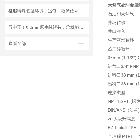
天然气处理金属螺栓
征服特殊低温环境，当每一微伏信号都决定科研的成败
石油和天然气
井场转移
导电王！0.3mm原生纯铜芯，承载能量的闪电通道
井口注入
生产蒸汽转移
查看全部
乙二醇循环
38mm (1-1/2
进气口3/4" FNP
进料口38 mm (1-
出料口38 mm (1-
连接类型
NPT/BSPT (螺纹
DIN/ANSI (法兰)
zui大吸升高度
EZ-Install TPE 
全冲程 PTFE – 4.5