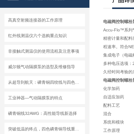
产品详
高真空射频连接器的工作原理
电磁阀控制螺栓塑
Accu-Flo
红外线测温仪六个选购重点知识
精密计量和配料
程速率。符合NE
非接触式测温仪的使用流程及注意事项
集成电子（电磁
多种电压选项：24V
威尔顿气动隔膜泵的选型及维修指导
久经时间考验的
电磁阀控制螺栓塑
从超导到航天：磷青铜四绞线与四色排线真实应用案例
化学加药
自适应加药
工业神器—气动隔膜泵的特点
配料工艺
磷青铜线32AWG：高性能导线新选择
混合
系统和模块
突破低温的终点，四色磷青铜导线重塑行业布线新标准
工作原理