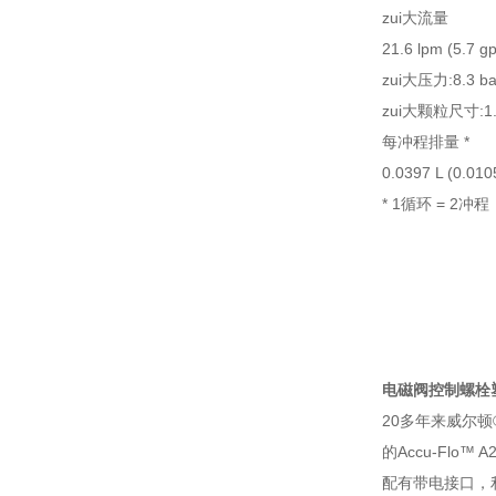
zui大流量
21.6 lpm (5.7 g
zui大压力:8.3 bar
zui大颗粒尺寸:1.6 
每冲程排量 *
0.0397 L (0.010
* 1循环 = 2冲程
电磁阀控制螺栓塑
20多年来威尔顿
的Accu-Flo
配有带电接口，