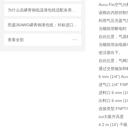
Accu-Flo
为什么说磷青铜低温漆包线适配各类精密机器人？
该阀在内部控制
利用气压充盈气
照盛36AWG磷青铜漆包线：对标进口，解决超低温行业痛点的硬核之选
当螺线管断电时
在此位置，气源
查看全部
当螺线管由电驱
使活塞向下。
在此位置，气阀
通过交替施加和断
6 mm (1/4") 
进气口:1/4" FNP
进料口:6 mm (1/
出料口:6 mm (1/
连接类型:FNPT/F
zui大吸升高度
4.2 m (14') 干吸