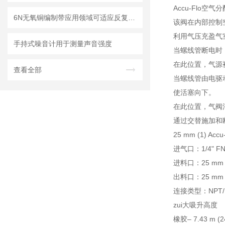
Accu-Flo
6N无氧铜编制带应用领域可适应反复弯折、震动等环境
该阀在内部控制
利用气压充盈气
手持式噪音计用于测量声音强度
当螺线管断电时
在此位置，气源
查看全部
当螺线管由电驱
使活塞向下。
在此位置，气阀
通过交替施加和断
25 mm (1) A
进气口：1/4" FN
进料口：25 mm (
出料口：25 mm (
连接类型：NPT/
zui大吸升高度
橡胶– 7.43 m (24