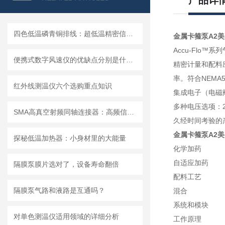
产品详
四色低温磷青铜排线：超低温精密信号传输的理想解决方案
金属卡箍泵A2
Accu-Flo
便携式数字风速仪的优缺点分别是什么？
精密计量和配料
率。符合NEMA
红外线测温仪六个选购重点知识
集成电子（电磁
多种电压选项：24V
SMA高真空射频同轴连接器：高频信号传输的关键纽带
久经时间考验的
金属卡箍泵A2
探秘低温加热器：小身材里的大能量
化学加药
自适应加药
隔膜泵膜片选对了，设备寿命翻倍
配料工艺
隔膜泵气路和液路是互通吗？
混合
系统和模块
对单色测温仪适用领域的详细分析
工作原理