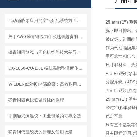
产品详
气动隔膜泵应用的空气分配系统方面的指导
25 mm (1") 
况下即可排出。
关于AWG磷青铜线为什么越细越贵的原理
被破坏，进而能
作为气动隔膜泵泵
磷青铜四绞线与四色排线的技术差异及选型建议
用可靠性相结合
尺寸和材料，为
CX-1050-CU-1.5L 极低温微型温度传感器：深耕低温传感，赋能多领域精准升级
Pro-Flo系
分配系统（AD
WILDEN威尔顿P4隔膜泵：高效耐用的工业流体输送专家
Pro-Flo系
25 mm (1") 
磷青铜四色线低温导线的原理
经过20多年验证
非接触式测温仪：工业现场的可靠之选
稳定可靠
只有三个活动零
磷青铜低温绞线的原理及使用场景
具有即插即用功