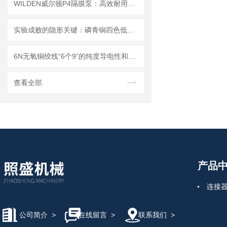
WILDEN威尔顿P4隔膜泵：高效耐用的工业流体输送专家
实验成败的隐形关键：磷青铜四色低温导线，让数据不再 “跑偏”
6N无氧铜绞线“6个9”的纯度导电性和导热性强在电子通讯行业属于重要线材
查看全部
产品
连接
公司简介
>
在线留言
>
联系我们
>