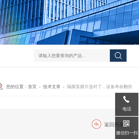
36AWG磷青铜四色低温排线
36AWG/32AWG/34A
您的位置：
首页
-
技术文章
-
隔膜泵膜片选对了，设备寿命翻倍
电话
返回列表
微信扫一扫