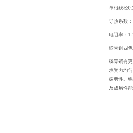
单根线径0.
导热系数：48
电阻率：1.1
磷青铜四色
磷青铜有更
承受力均匀
疲劳性。锡
及成屑性能