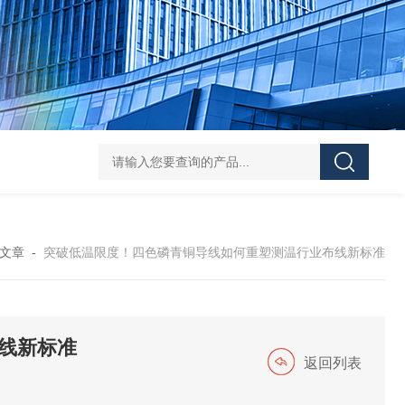
36AWG磷青铜四色低温排线
36AWG/32AWG/34A
文章
-
突破低温限度！四色磷青铜导线如何重塑测温行业布线新标准
线新标准
返回列表