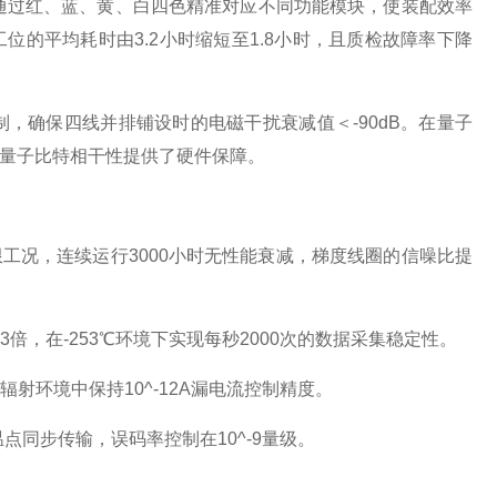
统通过红、蓝、黄、白四色精准对应不同功能模块，使装配效率
位的平均耗时由3.2小时缩短至1.8小时，且质检故障率下降
制，确保四线并排铺设时的电磁干扰衰减值＜-90dB。在量子
持量子比特相干性提供了硬件保障。
极限工况，连续运行3000小时无性能衰减，梯度线圈的信噪比提
倍，在-253℃环境下实现每秒2000次的数据采集稳定性。
射环境中保持10^-12A漏电流控制精度。
点同步传输，误码率控制在10^-9量级。