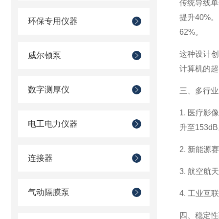
传统导线单
提升40%
环保专用仪器
62%。
这种设计创
威尔顿泵
计算机的超
数字测厚仪
三、多行业
1. 医疗
电工电力仪器
升至153d
2. 新能
连接器
3. 航空
气动隔膜泵
4. 工业
四、稳定性