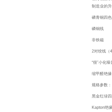
制造业的升
磷青铜四色
磷铜线
非铁磁
2对绞线（
“很"小化噪
缩甲醛绝缘(Q
规格参数：
黑金红绿四
Kapton绝