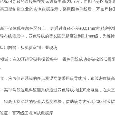
色标识导致的误接率在复杂设备中高达0.7%，而四色分区系
。某卫星制造企业的实测数据显示，采用四色导线后，万点焊接工
新不仅体现在颜色区分上，更通过直径公差±0.01mm的精密控
导布线场景中，四色导线的等长匹配精度达到0.1mm级，为维
应用图谱：从实验室到工业现场
影像领域：在3.0T超导磁共振设备中，四色导线成功突破-269℃
B。
源赛道：液氢储运系统的多点测温网络采用该导线后，布线密度提高3
航天：某型号低温燃料监测系统通过四色导线构建冗余电路，在太空辐
互联：特高压换流站的极低温监测模块，借助该导线实现2000个测温
验证：百万级工况测试数据库