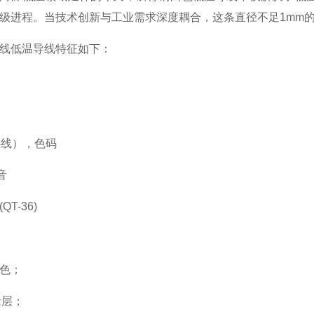
级进程。当技术创新与工业需求深度耦合，这条直径不足1mm
线低温导线特征如下：
4线），色码
音
T-36)
色；
缘层；