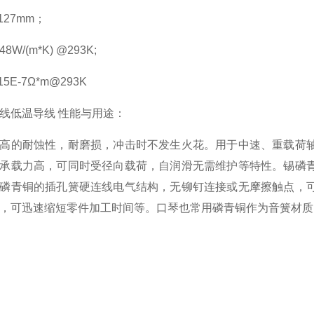
127mm；
W/(m*K) @293K;
5E-7Ω*m@293K
线低温导线 性能与用途：
高的耐蚀性，耐磨损，冲击时不发生火花。用于中速、重载荷轴
承载力高，可同时受径向载荷，自润滑无需维护等特性。锡磷
磷青铜的插孔簧硬连线电气结构，无铆钉连接或无摩擦触点，
，可迅速缩短零件加工时间等。口琴也常用磷青铜作为音簧材质