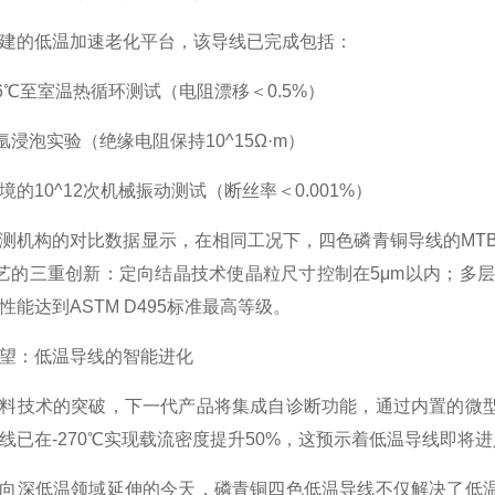
建的低温加速老化平台，该导线已完成包括：
196℃至室温热循环测试（电阻漂移＜0.5%）
氩浸泡实验（绝缘电阻保持10^15Ω·m）
的10^12次机械振动测试（断丝率＜0.001%）
测机构的对比数据显示，在相同工况下，四色磷青铜导线的MTB
工艺的三重创新：定向结晶技术使晶粒尺寸控制在5μm以内；多层
性能达到ASTM D495标准最高等级。
望：低温导线的智能进化
料技术的突破，下一代产品将集成自诊断功能，通过内置的微
线已在-270℃实现载流密度提升50%，这预示着低温导线即将
向深低温领域延伸的今天，磷青铜四色低温导线不仅解决了低