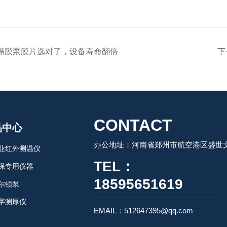
隔膜泵膜片选对了，设备寿命翻倍
下
CONTACT
品中心
办公地址：河南省郑州市航空港区盛世文
业红外测温仪
TEL：
保专用仪器
18595651619
尔顿泵
字测厚仪
EMAIL：512647395@qq.com
工电力仪器