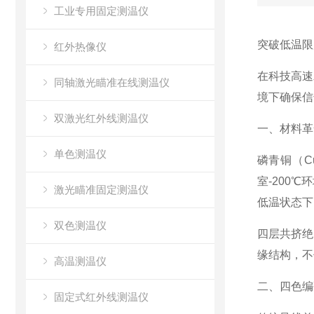
工业专用固定测温仪
突破低温限
红外热像仪
在科技高速
同轴激光瞄准在线测温仪
境下确保信
双激光红外线测温仪
一、材料革
单色测温仪
磷青铜（C
室-200
激光瞄准固定测温仪
低温状态下
双色测温仪
四层共挤绝
缘结构，不
高温测温仪
二、四色编
固定式红外线测温仪