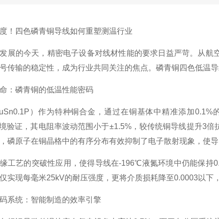
度！四色磷青铜导线如何重塑测温行业
发展的今天，精密电子设备对线材性能的要求日益严苛。从航
号传输的稳定性，成为行业共同关注的焦点。磷青铜四色低温导
命：磷青铜的低温性能密码
uSn0.1P）作为特种铜合金，通过在铜基体中精准添加0.
℃环境验证，其电阻率波动范围小于±1.5%，较传统铜导线提升
，磷原子在铜晶格中的有序分布有效抑制了电子散射现象，使导
缘工艺的突破性应用，使得导线在-196℃液氮环境中仍能保持0.
仅实现每毫米25kV的耐压强度，更将介质损耗降至0.0003以
码系统：智能制造的效率引擎