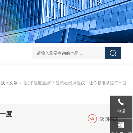
36AWG磷青铜四色低温排线
36AWG/32AWG/34A
-
技术文章
-
告别“温度焦虑”！这款在线测温仪，让你精准掌控每一度
电话
一度
返回列表