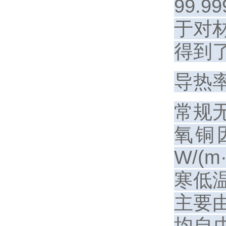
99.
于对
得到
导热
常规无
氧铜
W/(
寒低
主要
均自