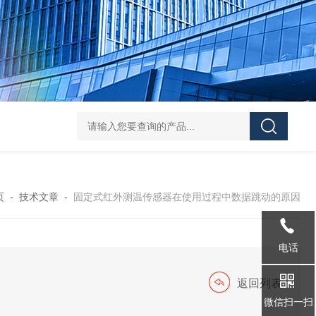
36AWG磷青铜四色低温排线
36AWG/32AWG/34A
页
-
技术文章
-
固定式红外测温传感器在使用过程中数据跳动的原因
电话
返回列表
微信扫一扫