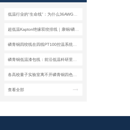
低温行业的“生命线”：为什么36AWG磷青铜四色低温导线是重要的？
超低温Kapton绝缘双绞排线｜康铜/磷青铜科研低温配线方案
磷青铜四绞线在四线PT100控温系统中的适配应用与选型技术指南
磷青铜低温漆包线：前沿低温科研里的信号隐形动脉
各高校量子实验室离不开磷青铜四色低温漆包线的核心原因
查看全部